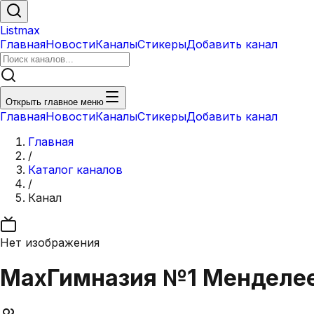
Listmax
Главная
Новости
Каналы
Стикеры
Добавить канал
Открыть главное меню
Главная
Новости
Каналы
Стикеры
Добавить канал
Главная
/
Каталог каналов
/
Канал
Нет изображения
Max
Гимназия №1 Менделее