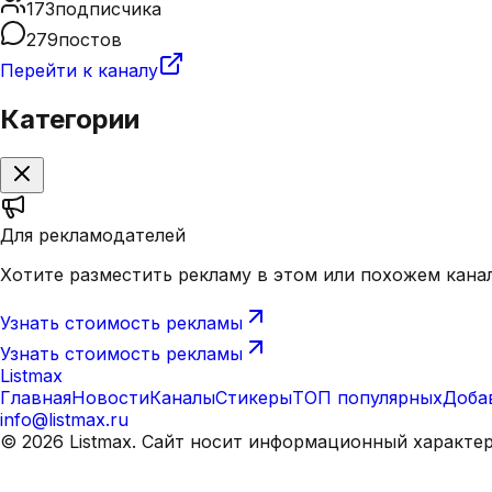
173
подписчика
279
постов
Перейти к каналу
Категории
Для рекламодателей
Хотите разместить рекламу в этом или похожем кана
Узнать стоимость рекламы
Узнать стоимость рекламы
Listmax
Главная
Новости
Каналы
Стикеры
ТОП популярных
Доба
info@listmax.ru
©
2026
Listmax. Сайт носит информационный характе