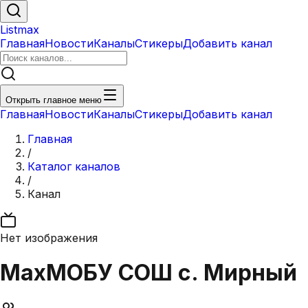
Listmax
Главная
Новости
Каналы
Стикеры
Добавить канал
Открыть главное меню
Главная
Новости
Каналы
Стикеры
Добавить канал
Главная
/
Каталог каналов
/
Канал
Нет изображения
Max
МОБУ СОШ с. Мирный