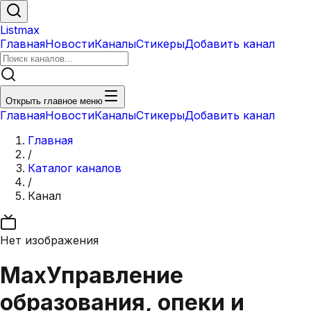
Listmax
Главная
Новости
Каналы
Стикеры
Добавить канал
Открыть главное меню
Главная
Новости
Каналы
Стикеры
Добавить канал
Главная
/
Каталог каналов
/
Канал
Нет изображения
Max
Управление
образования, опеки и