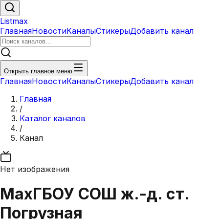
Listmax
Главная
Новости
Каналы
Стикеры
Добавить канал
Открыть главное меню
Главная
Новости
Каналы
Стикеры
Добавить канал
Главная
/
Каталог каналов
/
Канал
Нет изображения
Max
ГБОУ СОШ ж.-д. ст.
Погрузная