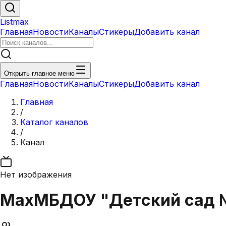
Listmax
Главная
Новости
Каналы
Стикеры
Добавить канал
Открыть главное меню
Главная
Новости
Каналы
Стикеры
Добавить канал
Главная
/
Каталог каналов
/
Канал
Нет изображения
Max
МБДОУ "Детский сад №