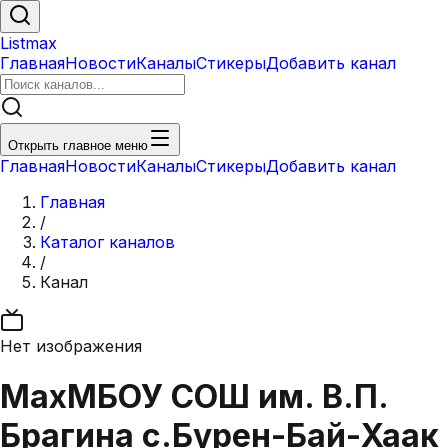
Listmax
Главная
Новости
Каналы
Стикеры
Добавить канал
Открыть главное меню
Главная
Новости
Каналы
Стикеры
Добавить канал
Главная
/
Каталог каналов
/
Канал
Нет изображения
Max
МБОУ СОШ им. В.П.
Брагина с.Бурен-Бай-Хаак