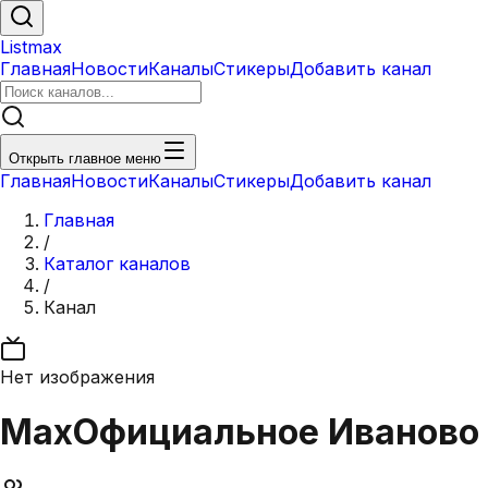
Listmax
Главная
Новости
Каналы
Стикеры
Добавить канал
Открыть главное меню
Главная
Новости
Каналы
Стикеры
Добавить канал
Главная
/
Каталог каналов
/
Канал
Нет изображения
Max
Официальное Иваново