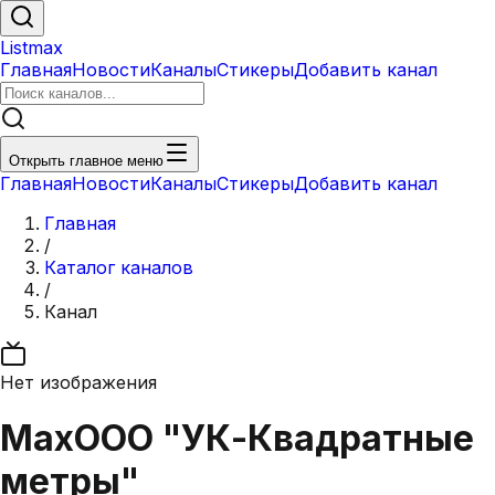
Listmax
Главная
Новости
Каналы
Стикеры
Добавить канал
Открыть главное меню
Главная
Новости
Каналы
Стикеры
Добавить канал
Главная
/
Каталог каналов
/
Канал
Нет изображения
Max
ООО "УК-Квадратные
метры"