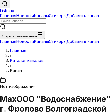
Listmax
Главная
Новости
Каналы
Стикеры
Добавить канал
Открыть главное меню
Главная
Новости
Каналы
Стикеры
Добавить канал
Главная
/
Каталог каналов
/
Канал
Нет изображения
Max
ООО "Водоснабжение"
г. Фролово Волгоградской