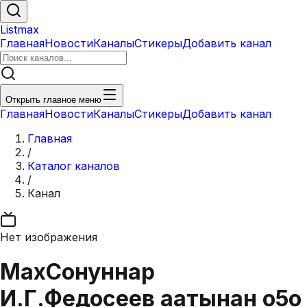
Listmax
Главная
Новости
Каналы
Стикеры
Добавить канал
Открыть главное меню
Главная
Новости
Каналы
Стикеры
Добавить канал
Главная
/
Каталог каналов
/
Канал
Нет изображения
Max
Сонуннар
И.Г.Федосеев аатынан о5о