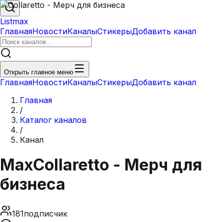
Listmax
Главная
Новости
Каналы
Стикеры
Добавить канал
Открыть главное меню
Главная
Новости
Каналы
Стикеры
Добавить канал
Главная
/
Каталог каналов
/
Канал
Max
Collaretto - Мерч для
бизнеса
181
подписчик