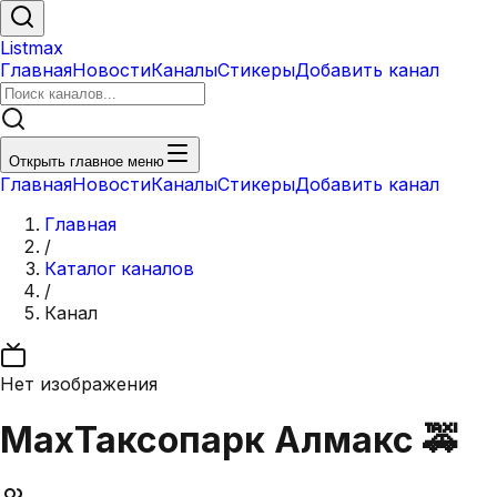
Listmax
Главная
Новости
Каналы
Стикеры
Добавить канал
Открыть главное меню
Главная
Новости
Каналы
Стикеры
Добавить канал
Главная
/
Каталог каналов
/
Канал
Нет изображения
Max
Таксопарк Алмакс 🚕