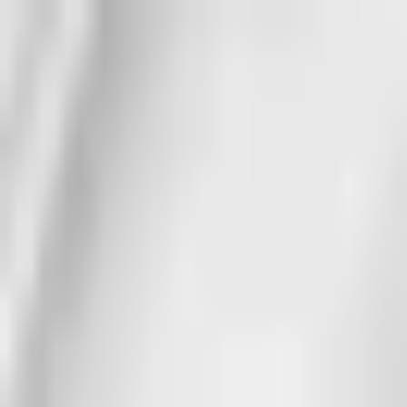
Listmax
Главная
Новости
Каналы
Стикеры
Добавить канал
Открыть главное меню
Главная
Новости
Каналы
Стикеры
Добавить канал
Главная
/
Каталог стикеров
/
Марта
Набор стикеров мессенджера
Max
Марта
Количество стикеров в наборе:
24
Добавить к себе
Список стикеров из набора