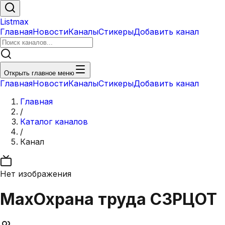
Listmax
Главная
Новости
Каналы
Стикеры
Добавить канал
Открыть главное меню
Главная
Новости
Каналы
Стикеры
Добавить канал
Главная
/
Каталог каналов
/
Канал
Нет изображения
Max
Охрана труда СЗРЦОТ